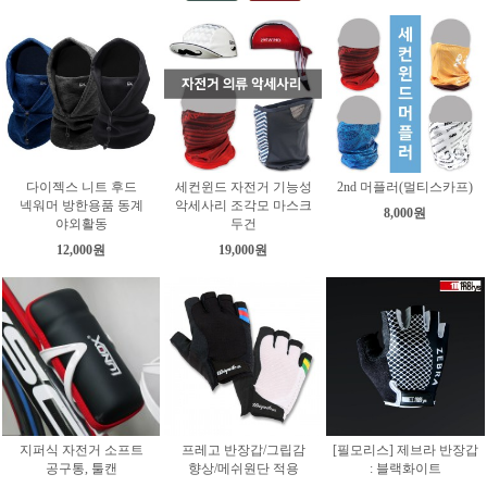
다이젝스 니트 후드
세컨윈드 자전거 기능성
2nd 머플러(멀티스카프)
넥워머 방한용품 동계
악세사리 조각모 마스크
8,000원
야외활동
두건
12,000원
19,000원
지퍼식 자전거 소프트
프레고 반장갑/그립감
[필모리스] 제브라 반장갑
공구통, 툴캔
향상/메쉬원단 적용
: 블랙화이트