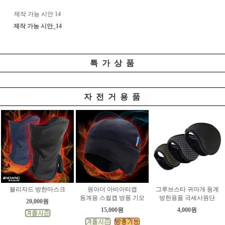
제작 가능 시안 14
제작 가능 시안_14
특 가 상 품
자 전 거 용 품
블리자드 방한마스크
원아더 아비아터캡
그루브스타 귀마개 동계
동계용 스컬캡 방풍 기모
방한용품 극세사원단
20,000원
15,000원
4,000원