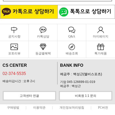
공지사항
카톡상담
Q&A
마이페이지
포토리뷰
등급별혜택
배송조회
특가제품
CS CENTER
BANK INFO
02-374-5535
예금주 : 백성근(엘비스포츠)
배송마감시간 : 오후 2시
기업 045-126699-01-019
예금주 : 백성근
고객센터 연결
비회원 1:1 문의
구매방법
이용약관
개인정보처리방침
PC버전