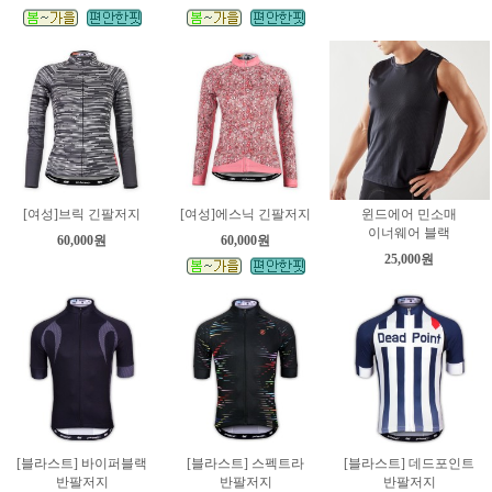
[여성]브릭 긴팔저지
[여성]에스닉 긴팔저지
윈드에어 민소매
이너웨어 블랙
60,000원
60,000원
25,000원
[블라스트] 바이퍼블랙
[블라스트] 스펙트라
[블라스트] 데드포인트
반팔저지
반팔저지
반팔저지