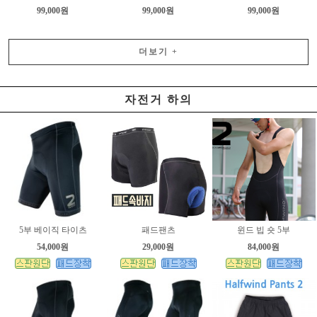
99,000원
99,000원
99,000원
더보기
+
자전거 하의
5부 베이직 타이츠
패드팬츠
윈드 빕 숏 5부
54,000원
29,000원
84,000원