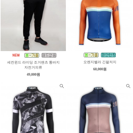
오렌지벨라 긴팔저지
세컨윈드 라이딩 조거팬츠 통바지
자전거의류
60,000원
49,000원