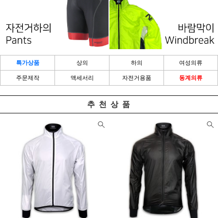
특가상품
상의
하의
여성의류
주문제작
액세서리
자전거용품
동계의류
추 천 상 품