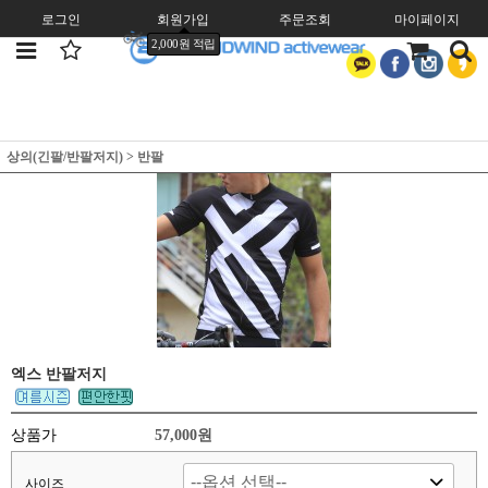
로그인
회원가입
주문조회
마이페이지
2,000원 적립
상의(긴팔/반팔저지)
>
반팔
엑스 반팔저지
상품가
57,000원
사이즈