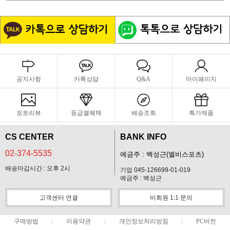
공지사항
카톡상담
Q&A
마이페이지
포토리뷰
등급별혜택
배송조회
특가제품
CS CENTER
BANK INFO
02-374-5535
예금주 : 백성근(엘비스포츠)
배송마감시간 : 오후 2시
기업 045-126699-01-019
예금주 : 백성근
고객센터 연결
비회원 1:1 문의
구매방법
이용약관
개인정보처리방침
PC버전