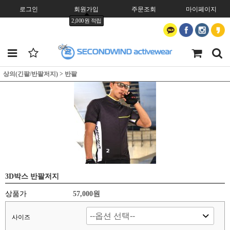
로그인
회원가입
주문조회
마이페이지
2,000원 적립
상의(긴팔/반팔저지)
>
반팔
3D박스 반팔저지
상품가
57,000원
사이즈