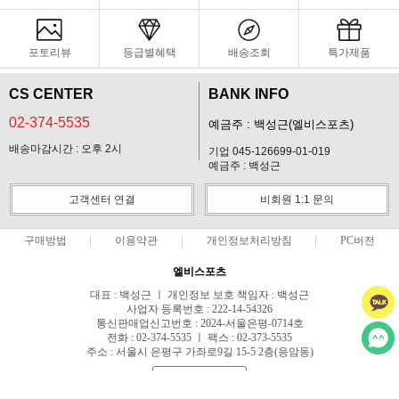
포토리뷰
등급별혜택
배송조회
특가제품
CS CENTER
BANK INFO
02-374-5535
예금주 : 백성근(엘비스포츠)
배송마감시간 : 오후 2시
기업 045-126699-01-019
예금주 : 백성근
고객센터 연결
비회원 1:1 문의
구매방법
이용약관
개인정보처리방침
PC버전
엘비스포츠
대표 : 백성근 ㅣ 개인정보 보호 책임자 : 백성근
사업자 등록번호 : 222-14-54326
통신판매업신고번호 : 2024-서울은평-0714호
전화 : 02-374-5535 ㅣ 팩스 : 02-373-5535
주소 : 서울시 은평구 가좌로9길 15-5 2층(응암동)
사업자정보확인