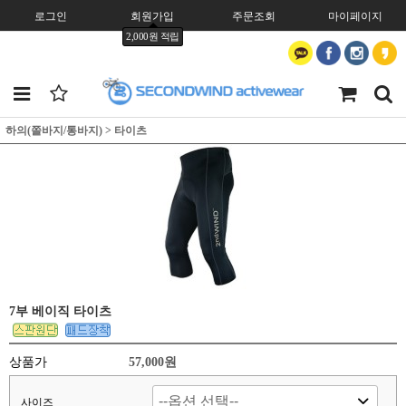
로그인
회원가입
주문조회
마이페이지
2,000원 적립
하의(쫄바지/통바지)
>
타이츠
7부 베이직 타이츠
상품가
57,000원
사이즈