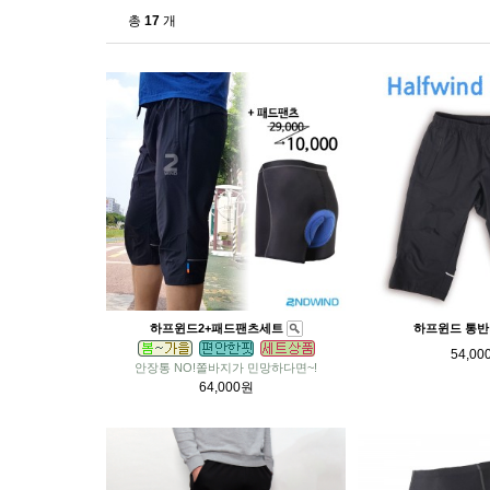
총
17
개
하프윈드2+패드팬츠세트
하프윈드 통반
54,00
안장통 NO!쫄바지가 민망하다면~!
64,000원