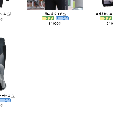
타이츠
윈드 빕 숏 5부
크라운화이트 
0원
84,000원
54,
부 타이츠
0원