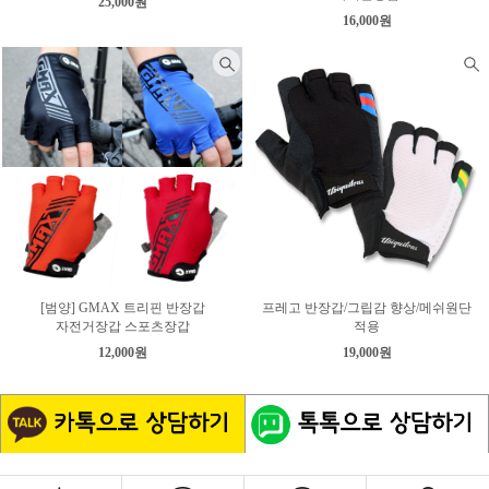
25,000원
16,000원
[범양] GMAX 트리핀 반장갑
프레고 반장갑/그립감 향상/메쉬원단
자전거장갑 스포츠장갑
적용
12,000원
19,000원