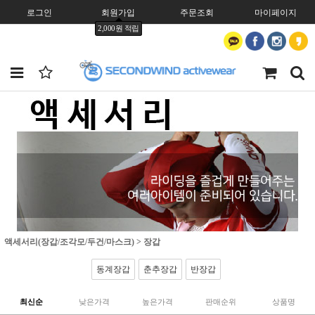
로그인
회원가입
주문조회
마이페이지
2,000원 적립
액세서리(장갑/조각모/두건/마스크)
>
장갑
동계장갑
춘추장갑
반장갑
최신순
낮은가격
높은가격
판매순위
상품명